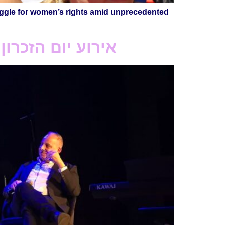
truggle for women’s rights amid unprecedented
אירוע יום הזכרון הבינלאומי לשו