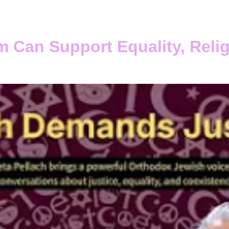
About us
Our Changemakers
Events
Our 
 Can Support Equality, Relig