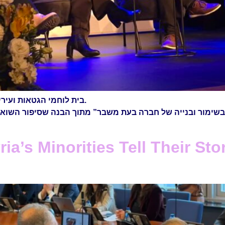
בית לוחמי הגטאות ועיריית גבעתיים ציינו את יום השואה הבינלאומי 2026.
בשימור ובנייה של חברה בעת משבר” מתוך הבנה שסיפור השוא
ria’s Minorities Tell Their St