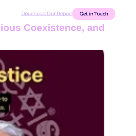
Voices
Download Our Report
Get in Touch
ious Coexistence, and