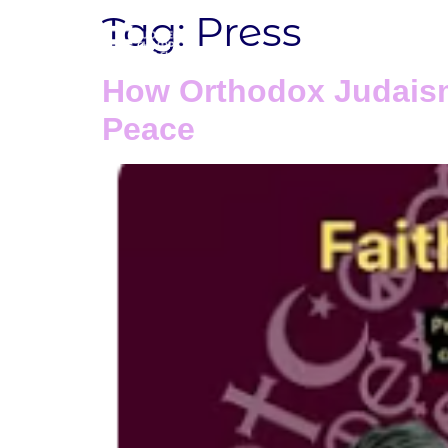
Tag:
Press
How Orthodox Judaism
Peace