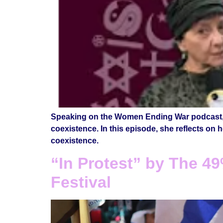
Speaking on the Women Ending War podcast, Pe
coexistence. In this episode, she reflects on 
coexistence.
“In Protest” by The 4
Festival